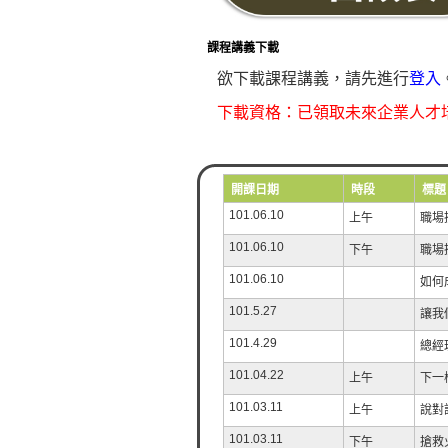
課程講義下載
欲下載課程講義，請先進行
登入
下載資格：已領取未來企業人才
開課日期
時段
標題
101.06.10
上午
職場
101.06.10
下午
職場
101.06.10
如何
101.5.27
讓我們
101.4.29
總經
101.04.22
上午
下一
101.03.11
上午
說對
101.03.11
下午
搶救