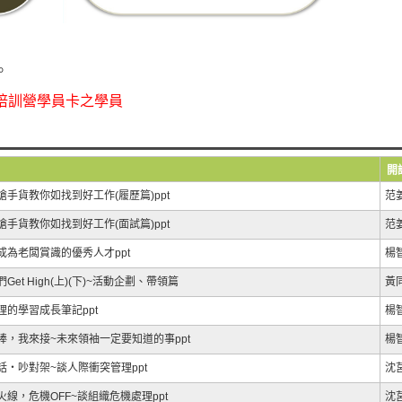
。
培訓營學員卡之學員
開
搶手貨教你如找到好工作(履歷篇)ppt
范
搶手貨教你如找到好工作(面試篇)ppt
范
成為老闆賞識的優秀人才ppt
楊
Get High(上)(下)~活動企劃、帶領篇
黃
理的學習成長筆記ppt
楊
棒，我來接~未來領袖一定要知道的事ppt
楊
話‧吵對架~談人際衝突管理ppt
沈
火線，危機OFF~談組織危機處理ppt
沈