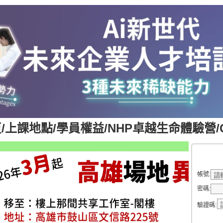
頁
/
上課地點
/
學員權益
/
NHP卓越生命體驗營
/
學員登
帳號:
密碼:
驗證碼: