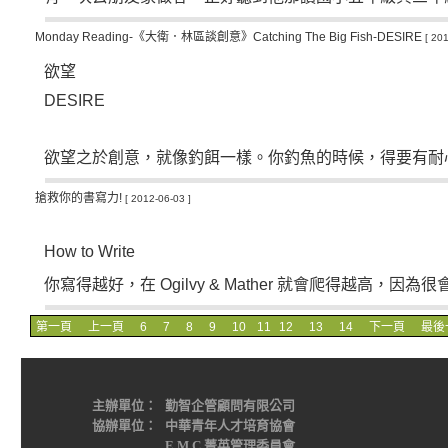
Monday Reading-《大衛．林區談創意》Catching The Big Fish-DESIRE
[ 20
欲望
DESIRE
欲望之於創意，就像釣餌一樣。你釣魚的時候，得要有耐心
搶救你的書寫力!
[ 2012-06-03 ]
How to Write
你寫得越好，在
Ogilvy & Mather
就會爬得越高，因為很會.
第一頁
上一頁
6
7
8
9
10
11
12
13
14
下一頁
最後
主辦單位：
勤智企管顧問有限公司
協辦單位：
中華青年人才培育協會
E.M.C.菁英管理委員會