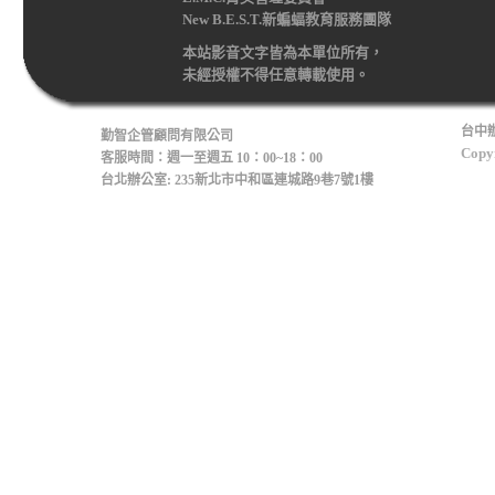
New B.E.S.T.新蝙蝠教育服務團隊
本站影音文字皆為本單位所有，
未經授權不得任意轉載使用。
台中辦
勤智企管顧問有限公司
Copyr
客服時間：週一至週五 10：00~18：00
台北辦公室: 235新北市中和區連城路9巷7號1樓