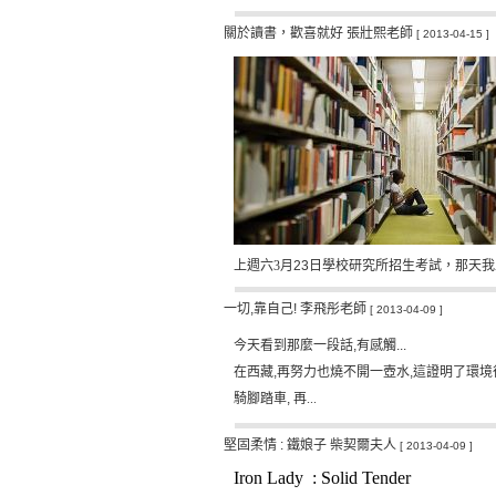
關於讀書，歡喜就好 張壯熙老師
[ 2013-04-15 ]
上週六3
月23日學校研究所招生考試，那天我
一切,靠自己! 李飛彤老師
[ 2013-04-09 ]
今天看到那麼一段話
,
有感觸
...
在西藏
,
再努力也燒不開一壺水
,
這證明了環境
騎腳踏車
,
再...
堅固柔情 : 鐵娘子 柴契爾夫人
[ 2013-04-09 ]
Iron Lady : Solid Tender