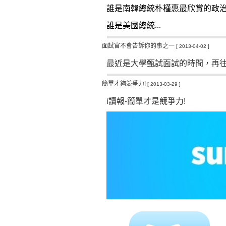
誰是南韓總統朴槿惠最欣賞的政治
誰是美國總統...
面試官不會告訴你的事之一
[ 2013-04-02 ]
最近是大學甄試面試的時間，再
簡單才夠競爭力!
[ 2013-03-29 ]
i
讀報
-
簡單才是競爭力
!