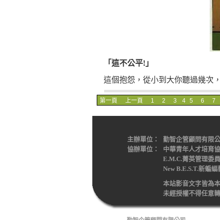
「這不公平!
」
這個抱怨，從小到大你聽過幾次，
第一頁
上一頁
1
2
3
4
5
6
7
主辦單位：
勤智企管顧問有限
協辦單位：
中華青年人才培育
E.M.C.菁英管理委
New B.E.S.T.
本站影音文字皆為
未經授權不得任意