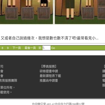
又或者自己說過幾次，我想是數也數不清了吧!
最常看見小...
8
9
下一頁
最後一頁
到
Go
公司
【學員服務】
協會
研修證書申請
講
員會
最新課程表下載
新蝙蝠教育服務團隊
推薦函申請書
電
服
本單位所有，
台
轉載使用。
台中辦公室:401-42台中市力行路200巷32號