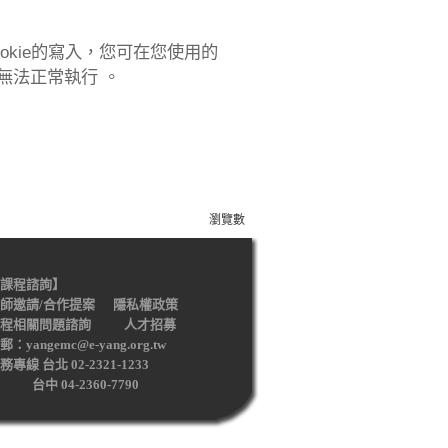
kie
的寫入，您可在您使用的
無法正常執行 。
瀏覽數
課程諮詢】
師邀請/合作提案
隱私權政策
程相關問題諮詢
人才招募
郵：yangemc@e-yang.org.tw
務專線 台北 02-2321-1233
中 04-2360-7790