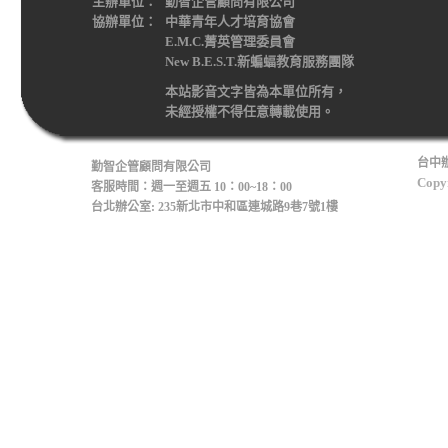
主辦單位：
勤智企管顧問有限公司
協辦單位：
中華青年人才培育協會
E.M.C.菁英管理委員會
New B.E.S.T.新蝙蝠教育服務團隊
本站影音文字皆為本單位所有，
未經授權不得任意轉載使用。
台中辦
勤智企管顧問有限公司
Copyr
客服時間：週一至週五 10：00~18：00
台北辦公室: 235新北市中和區連城路9巷7號1樓