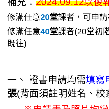
2024.09.12
補充
：
以後
修滿任意
20
堂
課者，可申請
修滿任意
40
堂
課者
(20
堂初
既往
)
一、 證書申請均需
填寫
張
(
背面須註明姓名、校