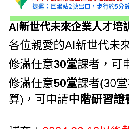
AI新世代未來企業人才培
各位親愛的AI新世代未
修滿任意
30
堂
課者，可
修滿任意
50
堂
課者(30
堂
算)
，可申請
中階研習證