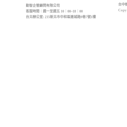
台中辦
勤智企管顧問有限公司
Copyr
客服時間：週一至週五 10：00~18：00
台北辦公室: 235新北市中和區連城路9巷7號1樓