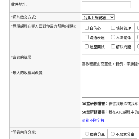
收件地址:
*照片繳交方式:
*覺得課程在哪方面對你最有幫助(複選):
自信心
情緒管理
溝通表達
人際關係
履歷面試
解決問題
*喜歡的講師:
喜歡程度由高至低。範例：李勝隆/
*最大的收穫與改變:
30堂研修證書：
影響我最深或我印
50堂研修證書：
我在ATC課程中
※都不限字數
*問卷內容分享:
願意分享
不願意分享