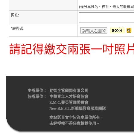
(僅分享姓名、校系、最大的收穫與
備註:
*
驗證碼:
請記得繳交兩張一吋照
主辦單位：
勤智企管顧問有限公司
協辦單位：
中華青年人才培育協會
E.M.C.菁英管理委員會
New B.E.S.T.新蝙蝠教育服務團隊
本站影音文字皆為本單位所有，
未經授權不得任意轉載使用。