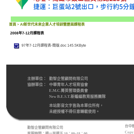
首頁
>
AI新世代未來企業人才培訓營歷屆課程表
2008年7-12月課程表
97年7-12月課程表-簡版.doc
145.5KByte
主辦單位：
勤智企管顧問有限公司
協辦單位：
中華青年人才培育協會
E.M.C.菁英管理委員會
New B.E.S.T.新蝙蝠教育服務團隊
本站影音文字皆為本單位所有，
未經授權不得任意轉載使用。
台中辦
勤智企管顧問有限公司
Copyr
客服時間：週一至週五 10：00~18：00